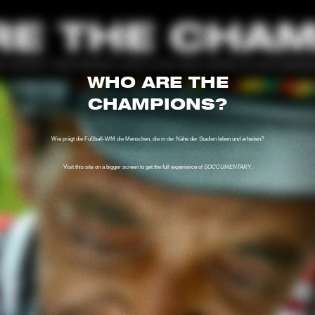
WHO ARE THE
CHAMPIONS?
Wie prägt die Fußball-WM die Menschen, die in der Nähe der Stadien leben und arbeiten?
Visit this site on a bigger screen to get the full experience of
SOCCUMENTARY
.